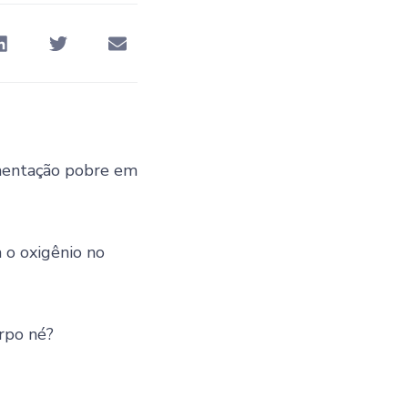
imentação pobre em
 o oxigênio no
rpo né?