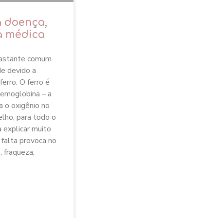
 doença,
a médica
 bastante comum
e devido a
erro. O ferro é
hemoglobina – a
a o oxigênio no
elho, para todo o
 explicar muito
 falta provoca no
 fraqueza,