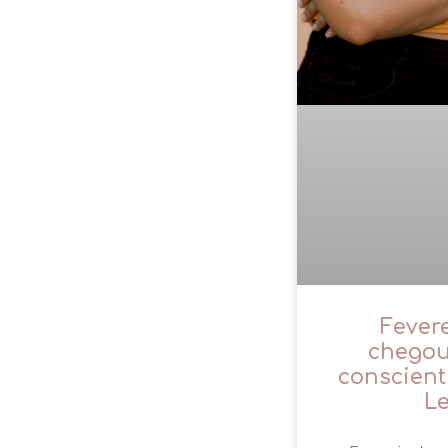
Fever
chegou
conscient
L