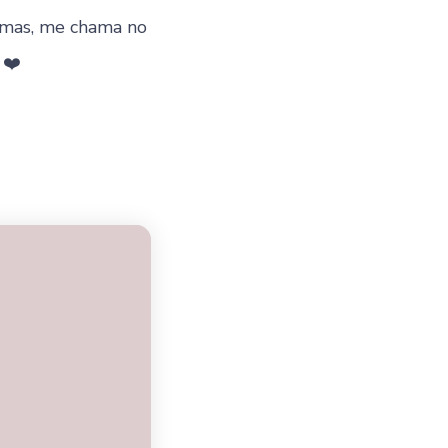
omas, me chama no
❤️