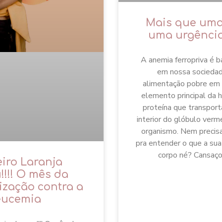
Mais que uma
uma urgênci
A anemia ferropriva é
em nossa sociedad
alimentação pobre em f
elemento principal da 
proteína que transport
interior do glóbulo verm
organismo. Nem precisa
pra entender o que a sua
corpo né? Cansaço,
eiro Laranja
!!!! O mês da
ização contra a
eucemia